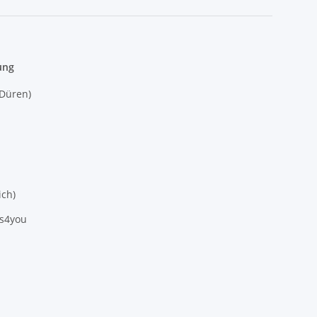
ung
(Düren)
ich)
es4you