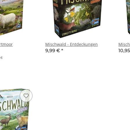
rtmoor
Mischwald - Entdeckungen
Misch
9,99 €
*
10,9
 €