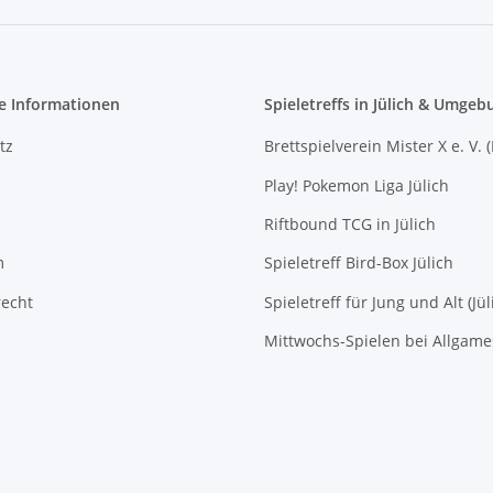
e Informationen
Spieletreffs in Jülich & Umgeb
tz
Brettspielverein Mister X e. V. 
Play! Pokemon Liga Jülich
Riftbound TCG in Jülich
m
Spieletreff Bird-Box Jülich
recht
Spieletreff für Jung und Alt (Jül
Mittwochs-Spielen bei Allgam