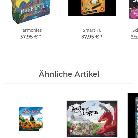
Harmonies
Smart 10
Sc
*Em
37,95 €
*
37,95 €
*
Ähnliche Artikel