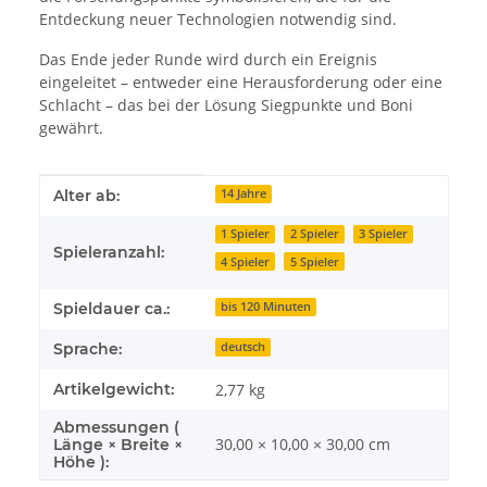
Entdeckung neuer Technologien notwendig sind.
Das Ende jeder Runde wird durch ein Ereignis
eingeleitet – entweder eine Herausforderung oder eine
Schlacht – das bei der Lösung Siegpunkte und Boni
gewährt.
Produkteigenschaft
Wert
Alter ab:
14 Jahre
1 Spieler
2 Spieler
3 Spieler
Spieleranzahl:
4 Spieler
5 Spieler
Spieldauer ca.:
bis 120 Minuten
Sprache:
deutsch
Artikelgewicht:
2,77
kg
Abmessungen (
30,00 × 10,00 × 30,00 cm
Länge × Breite ×
Höhe ):