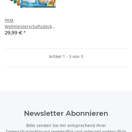
PKM
Weltmeisterschaftsdeck
2025
29,99 €
*
Artikel 1 - 3 von 3
Newsletter Abonnieren
Bitte senden Sie mir entsprechend Ihrer
Datenschutzerklärung
regelmäßig und jederzeit widerruflich