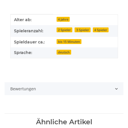
Produkteigenschaft
Wert
Alter ab:
4 Jahre
2 Spieler
3 Spieler
4 Spieler
Spieleranzahl:
Spieldauer ca.:
bis 15 Minuten
Sprache:
deutsch
Bewertungen
Ähnliche Artikel