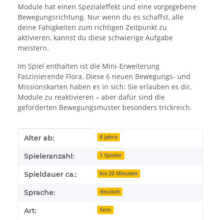
Module hat einen Spezialeffekt und eine vorgegebene
Bewegungsrichtung. Nur wenn du es schaffst, alle
deine Fähigkeiten zum richtigen Zeitpunkt zu
aktivieren, kannst du diese schwierige Aufgabe
meistern.
Im Spiel enthalten ist die Mini-Erweiterung
Faszinierende Flora. Diese 6 neuen Bewegungs- und
Missionskarten haben es in sich: Sie erlauben es dir,
Module zu reaktivieren – aber dafür sind die
geforderten Bewegungsmuster besonders trickreich.
Produkteigenschaft
Wert
Alter ab:
8 Jahre
Spieleranzahl:
1 Spieler
Spieldauer ca.:
bis 20 Minuten
Sprache:
deutsch
Art:
Solo