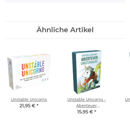
Ähnliche Artikel
Unstable Unicorns
Unstable Unicorns -
Un
Abenteuer
21,95 €
*
Erweiterungsset
15,95 €
*