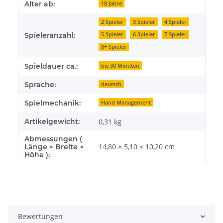
Produkteigenschaft
Wert
Alter ab:
18 Jahre
2 Spieler
3 Spieler
4 Spieler
5 Spieler
6 Spieler
7 Spieler
Spieleranzahl:
8+ Spieler
Spieldauer ca.:
bis 30 Minuten
Sprache:
deutsch
Spielmechanik:
Hand Management
Artikelgewicht:
0,31
kg
Abmessungen (
14,80 × 5,10 × 10,20 cm
Länge × Breite ×
Höhe ):
Bewertungen