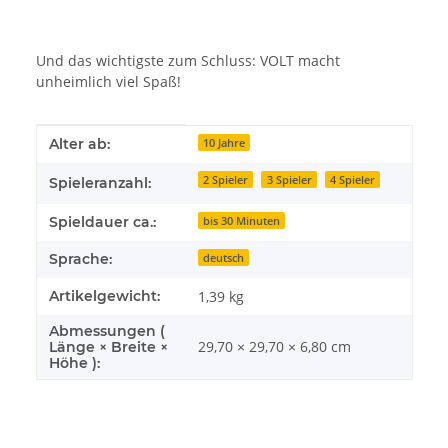
Und das wichtigste zum Schluss: VOLT macht
unheimlich viel Spaß!
Produkteigenschaft
Wert
Alter ab:
10 Jahre
2 Spieler
3 Spieler
4 Spieler
Spieleranzahl:
Spieldauer ca.:
bis 30 Minuten
Sprache:
deutsch
Artikelgewicht:
1,39
kg
Abmessungen (
29,70 × 29,70 × 6,80 cm
Länge × Breite ×
Höhe ):