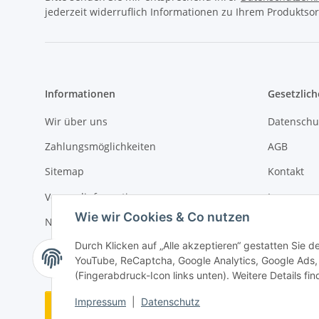
jederzeit widerruflich Informationen zu Ihrem Produktsor
Informationen
Gesetzlich
Wir über uns
Datenschu
Zahlungsmöglichkeiten
AGB
Sitemap
Kontakt
Versandinformationen
Impressu
Wie wir Cookies & Co nutzen
Newsletter
Widerrufs
Durch Klicken auf „Alle akzeptieren“ gestatten Sie 
YouTube, ReCaptcha, Google Analytics, Google Ads, 
(Fingerabdruck-Icon links unten). Weitere Details fi
Impressum
|
Datenschutz
Vertrag widerrufen