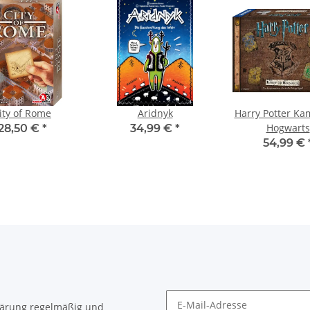
ity of Rome
Aridnyk
Harry Potter K
Hogwarts
28,50 €
*
34,99 €
*
54,99 €
lärung
regelmäßig und