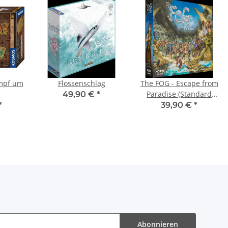
ampf um
Flossenschlag
The FOG - Escape from
Paradise (Standard
49,90 €
*
Edition)
*
39,90 €
*
Abonnieren