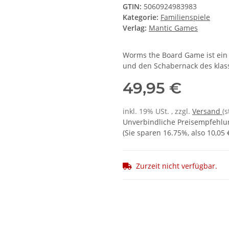
GTIN:
5060924983983
Kategorie:
Familienspiele
Verlag:
Mantic Games
Worms the Board Game ist ein u
und den Schabernack des klassi
49,95 €
inkl. 19% USt. , zzgl.
Versand
(
Unverbindliche Preisempfehlu
(Sie sparen
16.75%
, also
10,05 
Zurzeit nicht verfügbar.