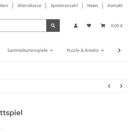
iken
Altersklasse
Spieleranzahl
News
Kontakt
0,00 €
Sammelkartenspiele
Puzzle & Kreativ
Würfel
tspiel
T