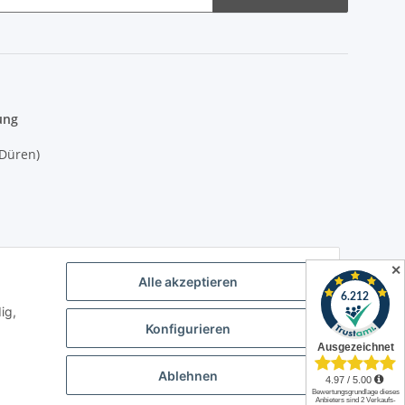
ung
(Düren)
✕
ich)
Alle akzeptieren
ig,
es4you
Konfigurieren
Ablehnen