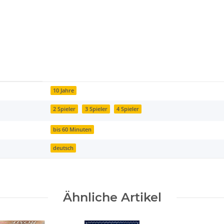
10 Jahre
2 Spieler
3 Spieler
4 Spieler
bis 60 Minuten
deutsch
Ähnliche Artikel