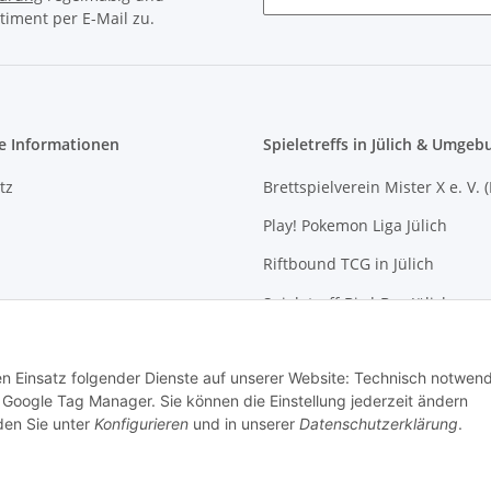
timent per E-Mail zu.
Newsletter Abonnieren
e Informationen
Spieletreffs in Jülich & Umgeb
tz
Brettspielverein Mister X e. V. 
Play! Pokemon Liga Jülich
Riftbound TCG in Jülich
m
Spieletreff Bird-Box Jülich
recht
Spieletreff für Jung und Alt (Jül
den Einsatz folgender Dienste auf unserer Website: Technisch notwend
Mittwochs-Spielen bei Allgam
Google Tag Manager. Sie können die Einstellung jederzeit ändern
nden Sie unter
Konfigurieren
und in unserer
Datenschutzerklärung
.