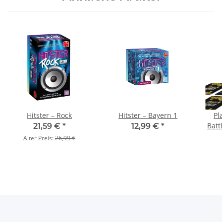
Hitster – Rock
Hitster – Bayern 1
Pl
Batt
21,59 €
*
12,99 €
*
- 
Alter Preis:
26,99 €