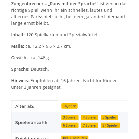
Zungenbrecher – „Raus mit der Sprache!“
ist genau das
richtige Spiel, wenn ihr ein schnelles, lautes und
albernes Partyspiel sucht, bei dem garantiert niemand
lange ernst bleibt.
Inhalt:
120 Spielkarten und Spezialwürfel.
Maße:
ca. 12,2 × 9,5 × 2,7 cm.
Gewicht:
ca. 146 g.
Sprache:
Deutsch.
Hinweis:
Empfohlen ab 16 Jahren. Nicht für Kinder
unter 3 Jahren geeignet.
Produkteigenschaft
Wert
Alter ab:
16 Jahre
3 Spieler
4 Spieler
5 Spieler
Spieleranzahl:
6 Spieler
7 Spieler
8+ Spieler
Spieldauer ca.:
bis 30 Minuten