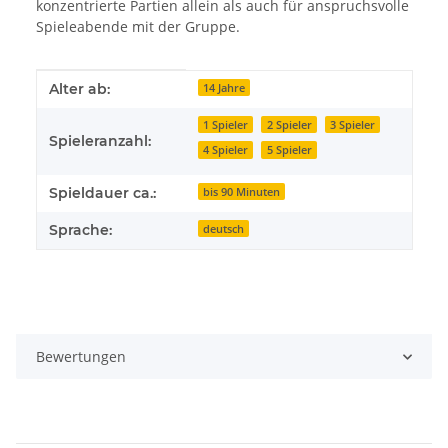
konzentrierte Partien allein als auch für anspruchsvolle
Spieleabende mit der Gruppe.
Produkteigenschaft
Wert
Alter ab:
14 Jahre
1 Spieler
2 Spieler
3 Spieler
Spieleranzahl:
4 Spieler
5 Spieler
Spieldauer ca.:
bis 90 Minuten
Sprache:
deutsch
Bewertungen