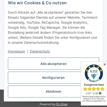
Newsletter Abonnieren
Wie wir Cookies & Co nutzen
Informationen
Durch Klicken auf „Alle akzeptieren“ gestatten Sie den
Einsatz folgender Dienste auf unserer Website: Technisch
notwendig, YouTube, ReCaptcha, Google Analytics,
Gesetzliche Informationen
Google Ads, Google Tag Manager. Sie können die
Einstellung jederzeit ändern (Fingerabdruck-Icon links
Spieletreffs in Jülich & Umgebung
unten). Weitere Details finden Sie unter
Konfigurieren
und
in unserer
Datenschutzerklärung
.
Impressum
|
Datenschutz
Vertrag widerrufen
Alle akzeptieren
✕
Konfigurieren
* Alle Preise inkl. gesetzlicher USt., zzgl.
Versand
Ablehnen
© Allgames4you - Brettspielfachhandel von Patrick Enger
Brettspiele
günstig online kaufen bei Allgames4you in Jülich.
Powered by
JTL-Shop