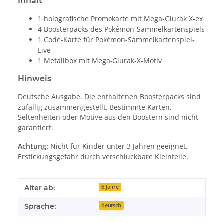
Inhalt
1 holografische Promokarte mit Mega-Glurak X-ex
4 Boosterpacks des Pokémon-Sammelkartenspiels
1 Code-Karte für Pokémon-Sammelkartenspiel-
Live
1 Metallbox mit Mega-Glurak-X-Motiv
Hinweis
Deutsche Ausgabe. Die enthaltenen Boosterpacks sind
zufällig zusammengestellt. Bestimmte Karten,
Seltenheiten oder Motive aus den Boostern sind nicht
garantiert.
Achtung:
Nicht für Kinder unter 3 Jahren geeignet.
Erstickungsgefahr durch verschluckbare Kleinteile.
Produkteigenschaft
Wert
Alter ab:
6 Jahre
Sprache:
deutsch