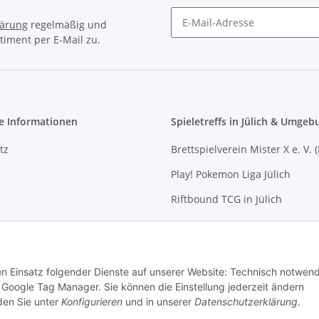
lärung
regelmäßig und
timent per E-Mail zu.
Newsletter Abonnieren
e Informationen
Spieletreffs in Jülich & Umgeb
tz
Brettspielverein Mister X e. V. 
Play! Pokemon Liga Jülich
Riftbound TCG in Jülich
m
Spieletreff Bird-Box Jülich
recht
Spieletreff für Jung und Alt (Jül
den Einsatz folgender Dienste auf unserer Website: Technisch notwend
Mittwochs-Spielen bei Allgam
Google Tag Manager. Sie können die Einstellung jederzeit ändern
nden Sie unter
Konfigurieren
und in unserer
Datenschutzerklärung
.