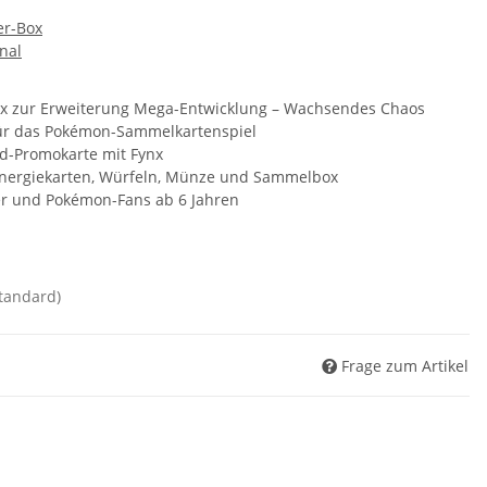
er-Box
nal
ox zur Erweiterung Mega-Entwicklung – Wachsendes Chaos
für das Pokémon-Sammelkartenspiel
ild-Promokarte mit Fynx
 Energiekarten, Würfeln, Münze und Sammelbox
ler und Pokémon-Fans ab 6 Jahren
standard)
Frage zum Artikel