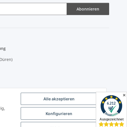
Abonnieren
ung
(Düren)
✕
Alle akzeptieren
ich)
ig,
es4you
Konfigurieren