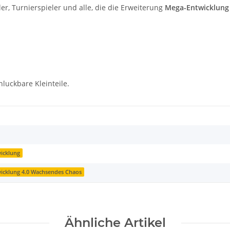
r, Turnierspieler und alle, die die Erweiterung
Mega-Entwicklung
hluckbare Kleinteile.
icklung
icklung 4.0 Wachsendes Chaos
Ähnliche Artikel