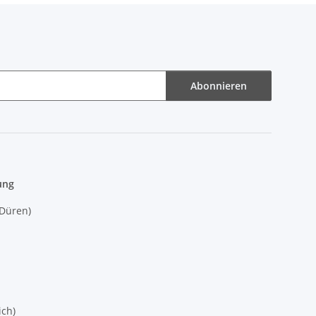
Abonnieren
ung
(Düren)
ich)