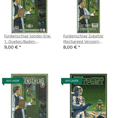
Funkenschlag Sonder-Erw.
Funkenschlag Zubehör
1: Quebec/Baden-
(Recharged Version):
Württemberg
Firmentableaus
9,00 €
*
8,00 €
*
AUF LAGER
AUF LAGER