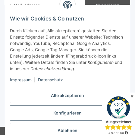
Abonnieren
Newsletter Abonnieren
Wie wir Cookies & Co nutzen
Informationen
Durch Klicken auf „Alle akzeptieren“ gestatten Sie den
Einsatz folgender Dienste auf unserer Website: Technisch
Gesetzliche Informationen
notwendig, YouTube, ReCaptcha, Google Analytics,
Google Ads, Google Tag Manager. Sie können die
Einstellung jederzeit ändern (Fingerabdruck-Icon links
Spieletreffs in Jülich & Umgebung
unten). Weitere Details finden Sie unter
Konfigurieren
und
in unserer
Datenschutzerklärung
.
Impressum
|
Datenschutz
Vertrag widerrufen
Alle akzeptieren
✕
Konfigurieren
* Alle Preise inkl. gesetzlicher USt., zzgl.
Versand
Ablehnen
© Allgames4you - Brettspielfachhandel von Patrick Enger
Brettspiele