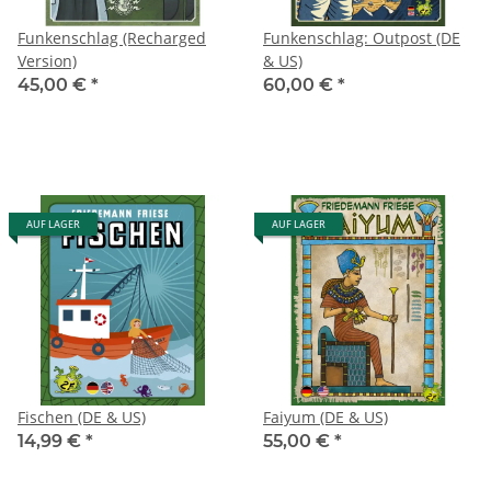
Funkenschlag (Recharged
Funkenschlag: Outpost (DE
Version)
& US)
45,00 €
*
60,00 €
*
AUF LAGER
AUF LAGER
Fischen (DE & US)
Faiyum (DE & US)
14,99 €
*
55,00 €
*