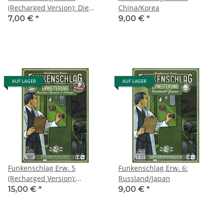
(Recharged Version): Die
China/Korea
neuen Kraftwerke - Set 1
7,00 €
*
9,00 €
*
AUF LAGER
AUF LAGER
Funkenschlag Erw. 5
Funkenschlag Erw. 6:
(Recharged Version):
Russland/Japan
Brasilien/Spanien &
15,00 €
*
9,00 €
*
Portugal