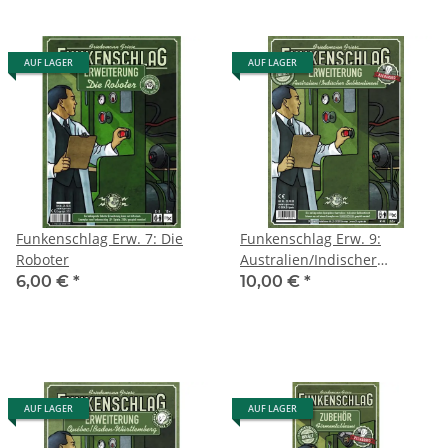
AUF LAGER
AUF LAGER
Funkenschlag Erw. 7: Die
Funkenschlag Erw. 9:
Roboter
Australien/Indischer
Subkontinent
6,00 €
*
10,00 €
*
AUF LAGER
AUF LAGER