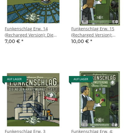
Funkenschlag Erw. 14
Funkenschlag Erw. 15
(Recharged Version): Die
(Recharged Version):
neuen Kraftwerke - Set 2
Bremen/Manhattan
7,00 €
*
10,00 €
*
AUF LAGER
AUF LAGER
Funkenschlag Erw. 3
Funkenschlag Erw. 4: