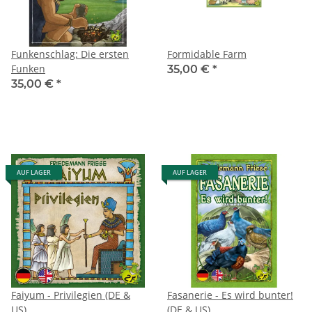
Funkenschlag: Die ersten
Formidable Farm
Funken
35,00 €
*
35,00 €
*
AUF LAGER
AUF LAGER
Faiyum - Privilegien (DE &
Fasanerie - Es wird bunter!
US)
(DE & US)