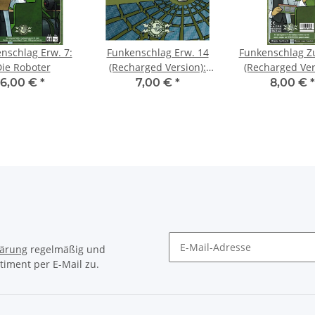
nschlag Erw. 7:
Funkenschlag Erw. 14
Funkenschlag Z
ie Roboter
(Recharged Version):
(Recharged Ver
Die neuen Kraftwerke -
Firmentable
6,00 €
*
7,00 €
*
8,00 €
*
Set 2
lärung
regelmäßig und
timent per E-Mail zu.
Newsletter Abonnieren