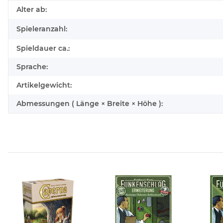
Produkteigenschaft
Wert
Alter ab:
Spieleranzahl:
Spieldauer ca.:
Sprache:
Artikelgewicht:
Abmessungen ( Länge × Breite × Höhe ):