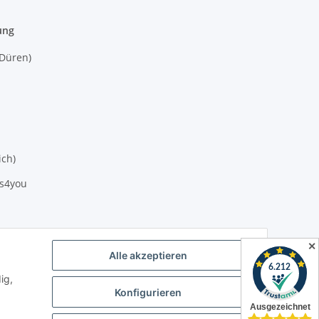
ung
(Düren)
ich)
es4you
✕
Alle akzeptieren
ig,
Konfigurieren