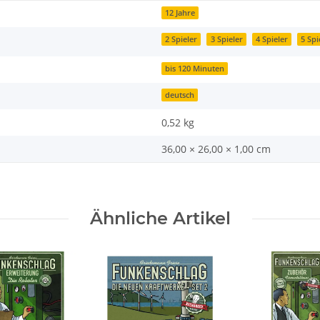
12 Jahre
2 Spieler
3 Spieler
4 Spieler
5 Spi
bis 120 Minuten
deutsch
0,52
kg
36,00 × 26,00 × 1,00 cm
Ähnliche Artikel