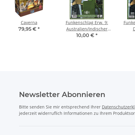
Caverna
Funkenschlag Erw. 9:
Funke
Australien/Indischer
D
79,95 €
*
Subkontinent
10,00 €
*
Newsletter Abonnieren
Bitte senden Sie mir entsprechend Ihrer
Datenschutzerk
jederzeit widerruflich Informationen zu Ihrem Produktsor