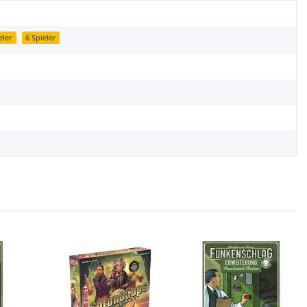
eler
6 Spieler