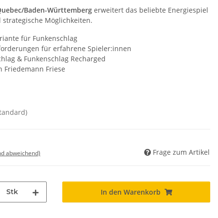
 Quebec/Baden-Württemberg
erweitert das beliebte Energiespiel
strategische Möglichkeiten.
riante für Funkenschlag
forderungen für erfahrene Spieler:innen
chlag & Funkenschlag Recharged
on Friedemann Friese
standard)
Frage zum Artikel
nd abweichend)
Stk
In den Warenkorb