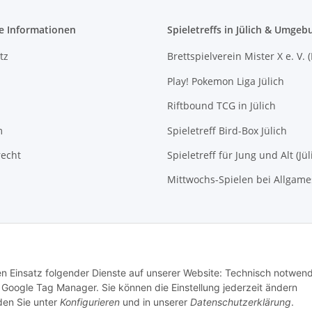
e Informationen
Spieletreffs in Jülich & Umgeb
tz
Brettspielverein Mister X e. V. 
Play! Pokemon Liga Jülich
Riftbound TCG in Jülich
m
Spieletreff Bird-Box Jülich
recht
Spieletreff für Jung und Alt (Jül
Mittwochs-Spielen bei Allgam
den Einsatz folgender Dienste auf unserer Website: Technisch notwend
Google Tag Manager. Sie können die Einstellung jederzeit ändern
nden Sie unter
Konfigurieren
und in unserer
Datenschutzerklärung
.