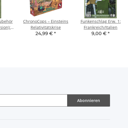
ubehör
ChronoCops – Einsteins
Funkenschlag Erw. 1:
sion):
Relativitätskrise
Frankreich/Italien
aus
24,99 €
*
9,00 €
*
Abonnieren