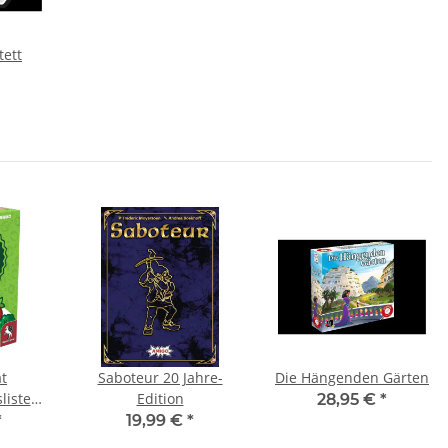
tett
t
Saboteur 20 Jahre-
Die Hängenden Gärten
liste
Edition
28,95 €
*
s 2021*
*
19,99 €
*