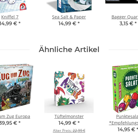
Kniffel 7
Sea Salt & Paper
Bagger Quar
14,99 €
*
14,99 €
*
3,15 €
*
Ähnliche Artikel
um Zug Europa
Tüftelmonster
Punktesala
*Empfehlungs
39,95 €
*
14,99 €
*
Spiel des Jahre
14,95 €
Alter Preis:
22,99 €