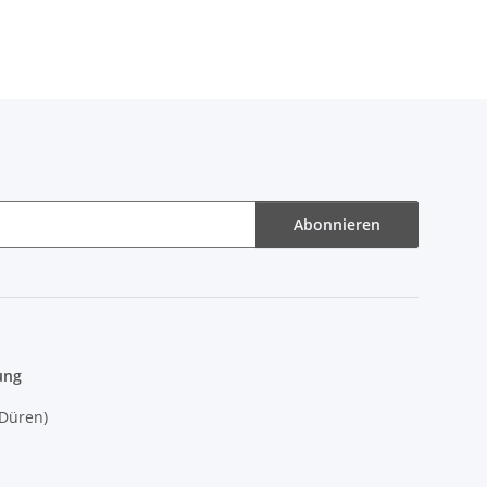
Abonnieren
ung
(Düren)