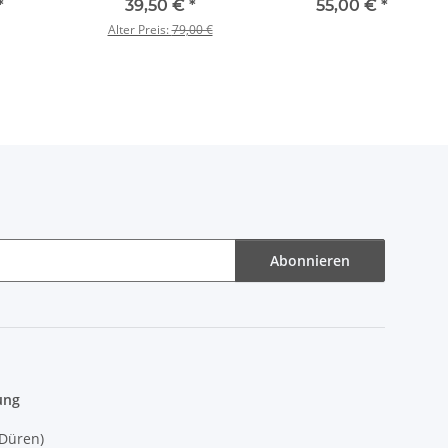
*
39,50 €
*
55,00 €
*
Alter Preis:
79,00 €
Abonnieren
ung
(Düren)