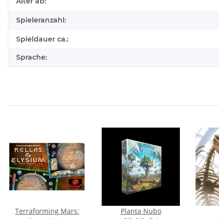
Produkteigenschaft
Wert
Alter ab:
Spieleranzahl:
Spieldauer ca.:
Sprache:
Terraforming Mars:
Planta Nubo