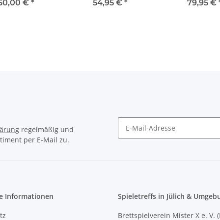
60,00 €
*
54,95 €
*
79,95 €
lärung
regelmäßig und
timent per E-Mail zu.
Newsletter Abonnieren
e Informationen
Spieletreffs in Jülich & Umgeb
tz
Brettspielverein Mister X e. V. 