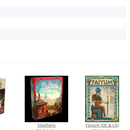
Stephens
Faiyum (DE & US)