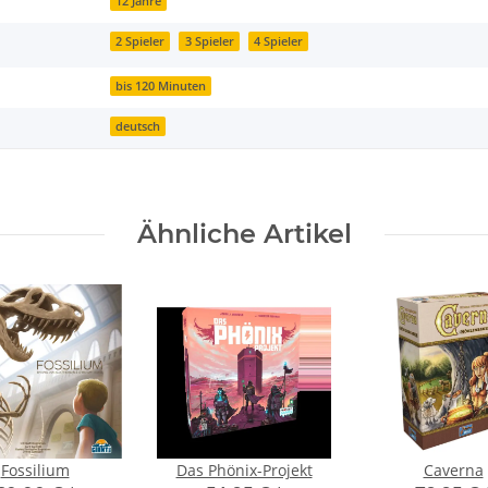
12 Jahre
2 Spieler
3 Spieler
4 Spieler
bis 120 Minuten
deutsch
Ähnliche Artikel
Fossilium
Das Phönix-Projekt
Caverna