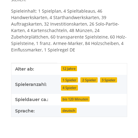
Spieleinhalt: 1 Spielplan, 4 Spieltableaus, 46
Handwerkskarten, 4 Starthandwerkskarten, 39
Auftragskarten, 32 Investitionskarten, 26 Solo-Partie-
Karten, 4 Kartenschachteln, 48 Münzen, 24
Zubehörplättchen, 60 transparente Spielsteine, 60 Holz-
Spielsteine, 1 franz. Armee-Marker, 84 Holzscheiben, 4
Einflussmarker, 1 Spielregel DE
Produkteigenschaft
Wert
Alter ab:
12 Jahre
1 Spieler
2 Spieler
3 Spieler
Spieleranzahl:
4 Spieler
Spieldauer ca.:
bis 120 Minuten
Sprache:
deutsch