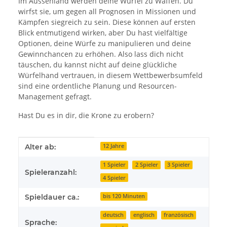
Im Aussenland werden deine Würfel zu Waffen. Du
wirfst sie, um gegen all Prognosen in Missionen und
Kämpfen siegreich zu sein. Diese können auf ersten
Blick entmutigend wirken, aber Du hast vielfältige
Optionen, deine Würfe zu manipulieren und deine
Gewinnchancen zu erhöhen. Also lass dich nicht
täuschen, du kannst nicht auf deine glückliche
Würfelhand vertrauen, in diesem Wettbewerbsumfeld
sind eine ordentliche Planung und Resourcen-
Management gefragt.
Hast Du es in dir, die Krone zu erobern?
Produkteigenschaft
Wert
Alter ab:
12 Jahre
1 Spieler
2 Spieler
3 Spieler
Spieleranzahl:
4 Spieler
Spieldauer ca.:
bis 120 Minuten
deutsch
englisch
französisch
Sprache: