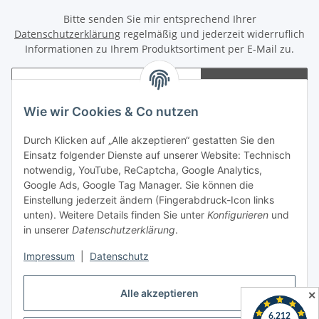
Bitte senden Sie mir entsprechend Ihrer
Datenschutzerklärung
regelmäßig und jederzeit widerruflich
Informationen zu Ihrem Produktsortiment per E-Mail zu.
Abonnieren
Newsletter Abonnieren
Wie wir Cookies & Co nutzen
Informationen
Durch Klicken auf „Alle akzeptieren“ gestatten Sie den
Einsatz folgender Dienste auf unserer Website: Technisch
notwendig, YouTube, ReCaptcha, Google Analytics,
Gesetzliche Informationen
Google Ads, Google Tag Manager. Sie können die
Einstellung jederzeit ändern (Fingerabdruck-Icon links
Spieletreffs in Jülich & Umgebung
unten). Weitere Details finden Sie unter
Konfigurieren
und
in unserer
Datenschutzerklärung
.
Impressum
|
Datenschutz
Vertrag widerrufen
Alle akzeptieren
✕