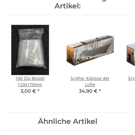
Artikel:
100 Zip-Beutel
Scythe: Kolosse der
Scy
120x170mm
Lüfte
3,00 €
*
34,90 €
*
Ähnliche Artikel