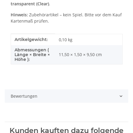
transparent (Clear)
.
Hinweis:
Zubehörartikel – kein Spiel. Bitte vor dem Kauf
Kartenmaß prüfen.
Produkteigenschaft
Wert
Artikelgewicht:
0,10
kg
Abmessungen (
11,50 × 1,50 × 9,50 cm
Länge × Breite ×
Höhe ):
Bewertungen
Kunden kauften dazu folgende