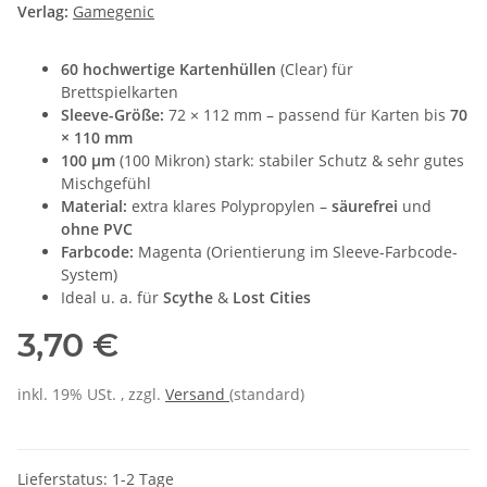
Verlag:
Gamegenic
60 hochwertige Kartenhüllen
(Clear) für
Brettspielkarten
Sleeve-Größe:
72 × 112 mm – passend für Karten bis
70
× 110 mm
100 µm
(100 Mikron) stark: stabiler Schutz & sehr gutes
Mischgefühl
Material:
extra klares Polypropylen –
säurefrei
und
ohne PVC
Farbcode:
Magenta (Orientierung im Sleeve-Farbcode-
System)
Ideal u. a. für
Scythe
&
Lost Cities
3,70 €
inkl. 19% USt. , zzgl.
Versand
(standard)
Lieferstatus: 1-2 Tage