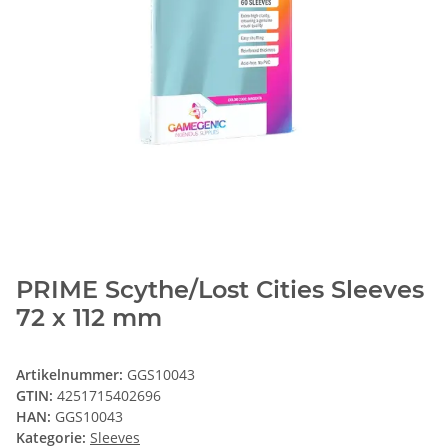
PRIME Scythe/Lost Cities Sleeves
72 x 112 mm
Artikelnummer:
GGS10043
GTIN:
4251715402696
HAN:
GGS10043
Kategorie:
Sleeves