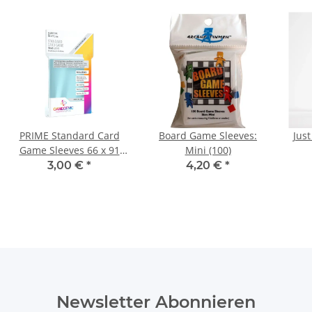
PRIME Standard Card
Board Game Sleeves:
Just
Game Sleeves 66 x 91
Mini (100)
mm (Einzelpack)
3,00 €
*
4,20 €
*
Newsletter Abonnieren