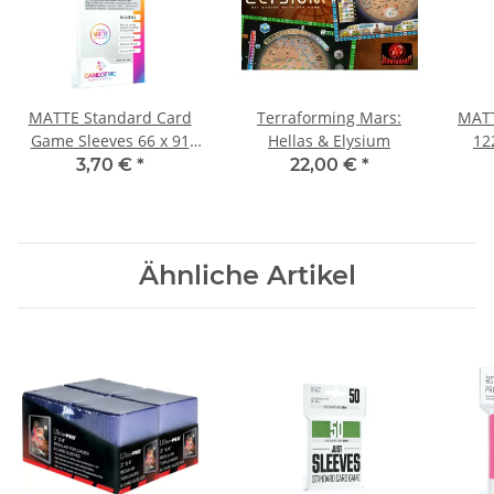
MATTE Standard Card
Terraforming Mars:
MATT
Game Sleeves 66 x 91
Hellas & Elysium
12
mm (Einzelpack)
3,70 €
*
22,00 €
*
Ähnliche Artikel