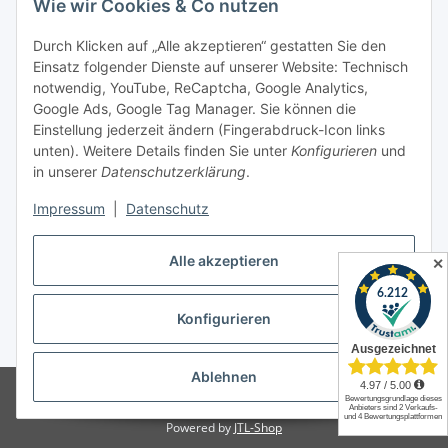
Wie wir Cookies & Co nutzen
Informationen
Durch Klicken auf „Alle akzeptieren“ gestatten Sie den
Einsatz folgender Dienste auf unserer Website: Technisch
notwendig, YouTube, ReCaptcha, Google Analytics,
Gesetzliche Informationen
Google Ads, Google Tag Manager. Sie können die
Einstellung jederzeit ändern (Fingerabdruck-Icon links
Spieletreffs in Jülich & Umgebung
unten). Weitere Details finden Sie unter
Konfigurieren
und
in unserer
Datenschutzerklärung
.
Impressum
|
Datenschutz
Vertrag widerrufen
Alle akzeptieren
✕
Konfigurieren
* Alle Preise inkl. gesetzlicher USt., zzgl.
Versand
Ablehnen
© Allgames4you - Brettspielfachhandel von Patrick Enger
Brettspiele
günstig online kaufen bei Allgames4you in Jülich.
Powered by
JTL-Shop