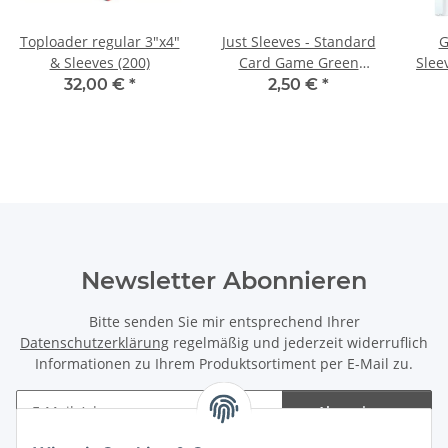
Toploader regular 3"x4"
Just Sleeves - Standard
G
& Sleeves (200)
Card Game Green
Slee
(Einzelpack)
32,00 €
*
2,50 €
*
Newsletter Abonnieren
Bitte senden Sie mir entsprechend Ihrer
Datenschutzerklärung
regelmäßig und jederzeit widerruflich
Informationen zu Ihrem Produktsortiment per E-Mail zu.
Abonnieren
Newsletter Abonnieren