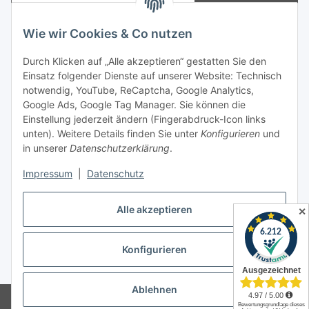
Abonnieren
Newsletter Abonnieren
Wie wir Cookies & Co nutzen
Informationen
Durch Klicken auf „Alle akzeptieren“ gestatten Sie den
Einsatz folgender Dienste auf unserer Website: Technisch
notwendig, YouTube, ReCaptcha, Google Analytics,
Gesetzliche Informationen
Google Ads, Google Tag Manager. Sie können die
Einstellung jederzeit ändern (Fingerabdruck-Icon links
Spieletreffs in Jülich & Umgebung
unten). Weitere Details finden Sie unter
Konfigurieren
und
in unserer
Datenschutzerklärung
.
Impressum
|
Datenschutz
Vertrag widerrufen
Alle akzeptieren
✕
Konfigurieren
* Alle Preise inkl. gesetzlicher USt., zzgl.
Versand
Ablehnen
© Allgames4you - Brettspielfachhandel von Patrick Enger
Brettspiele