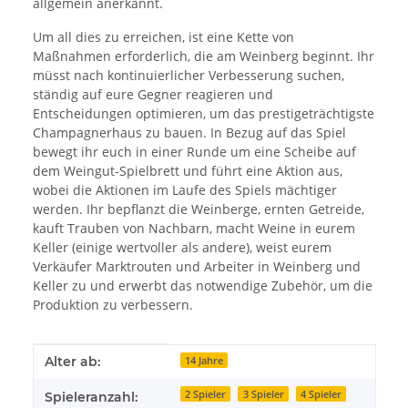
allgemein anerkannt.
Um all dies zu erreichen, ist eine Kette von
Maßnahmen erforderlich, die am Weinberg beginnt. Ihr
müsst nach kontinuierlicher Verbesserung suchen,
ständig auf eure Gegner reagieren und
Entscheidungen optimieren, um das prestigeträchtigste
Champagnerhaus zu bauen. In Bezug auf das Spiel
bewegt ihr euch in einer Runde um eine Scheibe auf
dem Weingut-Spielbrett und führt eine Aktion aus,
wobei die Aktionen im Laufe des Spiels mächtiger
werden. Ihr bepflanzt die Weinberge, ernten Getreide,
kauft Trauben von Nachbarn, macht Weine in eurem
Keller (einige wertvoller als andere), weist eurem
Verkäufer Marktrouten und Arbeiter in Weinberg und
Keller zu und erwerbt das notwendige Zubehör, um die
Produktion zu verbessern.
Produkteigenschaft
Wert
Alter ab:
14 Jahre
2 Spieler
3 Spieler
4 Spieler
Spieleranzahl: