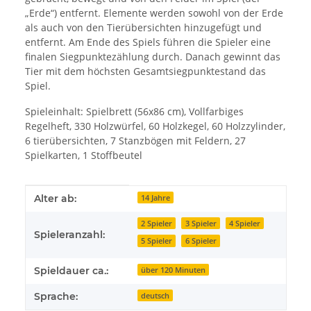
„Erde“) entfernt. Elemente werden sowohl von der Erde
als auch von den Tierübersichten hinzugefügt und
entfernt. Am Ende des Spiels führen die Spieler eine
finalen Siegpunktezählung durch. Danach gewinnt das
Tier mit dem höchsten Gesamtsiegpunktestand das
Spiel.
Spieleinhalt: Spielbrett (56x86 cm), Vollfarbiges
Regelheft, 330 Holzwürfel, 60 Holzkegel, 60 Holzzylinder,
6 tierübersichten, 7 Stanzbögen mit Feldern, 27
Spielkarten, 1 Stoffbeutel
Produkteigenschaft
Wert
Alter ab:
14 Jahre
2 Spieler
3 Spieler
4 Spieler
Spieleranzahl:
5 Spieler
6 Spieler
Spieldauer ca.:
über 120 Minuten
Sprache:
deutsch