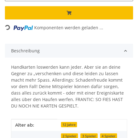
Loading...
Komponenten werden geladen ...
Beschreibung
Handkarten loswerden kann jeder. Aber sie an deine
Gegner zu „verschenken und diese leiden zu lassen
macht mehr Spass. Allerdings: Schadenfreude kommt
vor dem Fall! Deine Mitspieler können dafür sorgen,
dass alles zurück kommt - oder mit einer Ereigniskarte
alles über den Haufen werfen. FRANTIC: SO FIES HAST
DU NOCH NIE KARTEN GESPIELT.
Produkteigenschaft
Wert
Alter ab:
12 Jahre
2 Spieler
3 Spieler
4 Spieler