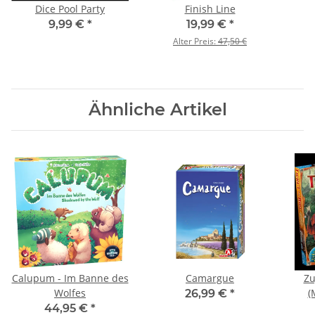
Dice Pool Party
Finish Line
9,99 €
*
19,99 €
*
Alter Preis:
47,50 €
Ähnliche Artikel
Calupum - Im Banne des
Camargue
Zu
Wolfes
(
26,99 €
*
44,95 €
*