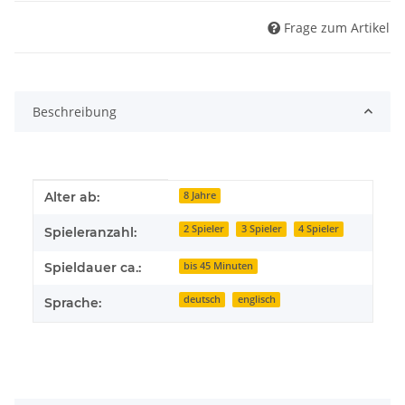
Frage zum Artikel
Beschreibung
Produkteigenschaft
Wert
Alter ab:
8 Jahre
2 Spieler
3 Spieler
4 Spieler
Spieleranzahl:
Spieldauer ca.:
bis 45 Minuten
deutsch
englisch
Sprache: