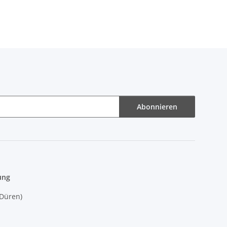
Abonnieren
ung
(Düren)