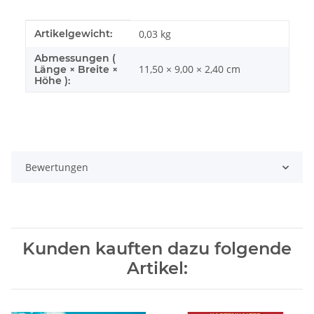
Produkteigenschaft
Wert
Artikelgewicht:
0,03
kg
Abmessungen (
11,50 × 9,00 × 2,40 cm
Länge × Breite ×
Höhe ):
Bewertungen
Kunden kauften dazu folgende
Artikel: