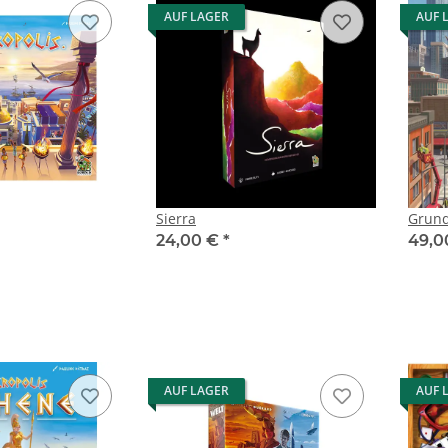
AUF LAGER
AUF 
Sierra
Grund
24,00 €
*
49,0
AUF LAGER
AUF 