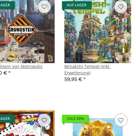
LAGER
AUF LAGER
stein von Metropolis
Minakshi-Tempel (inkl.
Erweiterung)
0 €
*
59,95 €
*
LAGER
SALE 40%