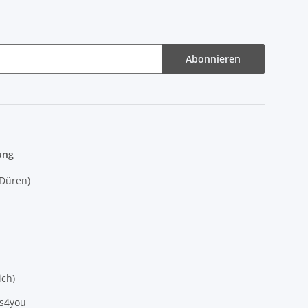
Abonnieren
ung
(Düren)
ich)
es4you