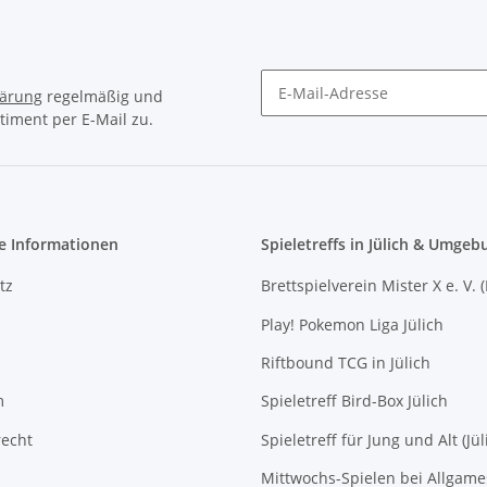
lärung
regelmäßig und
timent per E-Mail zu.
Newsletter Abonnieren
e Informationen
Spieletreffs in Jülich & Umgeb
tz
Brettspielverein Mister X e. V. 
Play! Pokemon Liga Jülich
Riftbound TCG in Jülich
m
Spieletreff Bird-Box Jülich
recht
Spieletreff für Jung und Alt (Jül
Mittwochs-Spielen bei Allgam