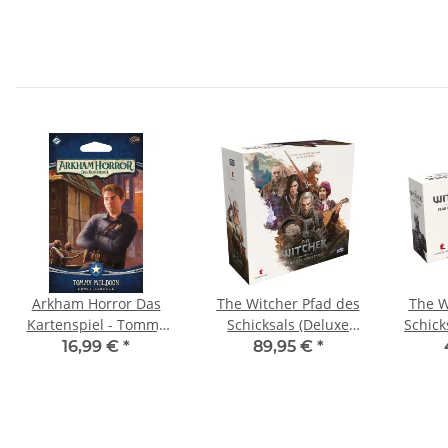
Arkham Horror Das
The Witcher Pfad des
The W
Kartenspiel - Tommy
Schicksals (Deluxe
Schick
Muldoon
Edition)
16,99 €
*
89,95 €
*