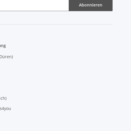
Abonnieren
ung
(Düren)
ich)
es4you