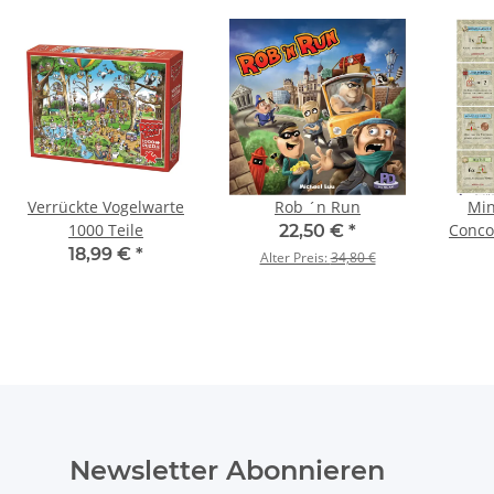
Verrückte Vogelwarte
Rob ´n Run
Min
1000 Teile
Conco
22,50 €
*
18,99 €
*
Alter Preis:
34,80 €
Newsletter Abonnieren