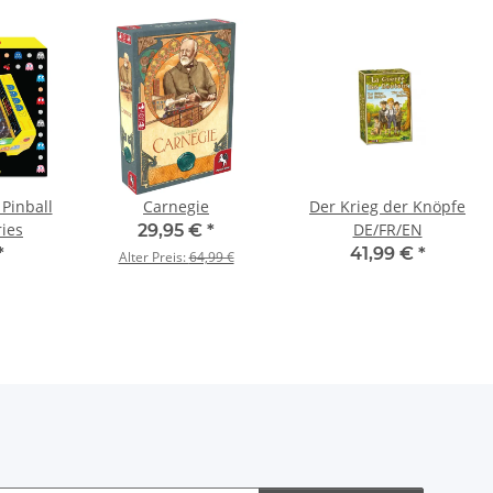
Pinball
Carnegie
Der Krieg der Knöpfe
ies
DE/FR/EN
29,95 €
*
*
41,99 €
*
Alter Preis:
64,99 €