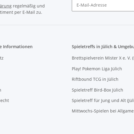
lärung
regelmäßig und
timent per E-Mail zu.
Newsletter Abonnieren
e Informationen
Spieletreffs in Jülich & Umgeb
tz
Brettspielverein Mister X e. V. 
Play! Pokemon Liga Jülich
Riftbound TCG in Jülich
m
Spieletreff Bird-Box Jülich
recht
Spieletreff für Jung und Alt (Jül
Mittwochs-Spielen bei Allgam