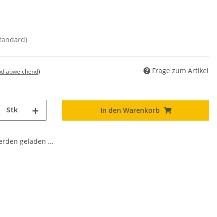
standard)
Frage zum Artikel
nd abweichend)
Stk
In den Warenkorb
den geladen ...