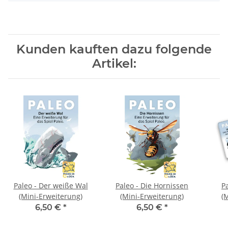
Kunden kauften dazu folgende
Artikel:
Paleo - Der weiße Wal
Paleo - Die Hornissen
P
(Mini-Erweiterung)
(Mini-Erweiterung)
(
6,50 €
*
6,50 €
*