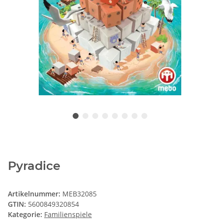
Pyradice
Artikelnummer:
MEB32085
GTIN:
5600849320854
Kategorie:
Familienspiele