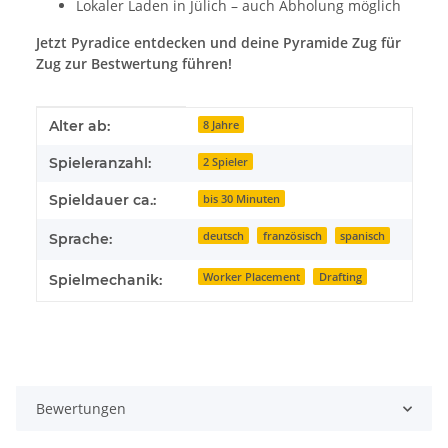
Lokaler Laden in Jülich – auch Abholung möglich
Jetzt Pyradice entdecken und deine Pyramide Zug für
Zug zur Bestwertung führen!
Produkteigenschaft
Wert
Alter ab:
8 Jahre
Spieleranzahl:
2 Spieler
Spieldauer ca.:
bis 30 Minuten
deutsch
französisch
spanisch
Sprache:
Worker Placement
Drafting
Spielmechanik:
Bewertungen