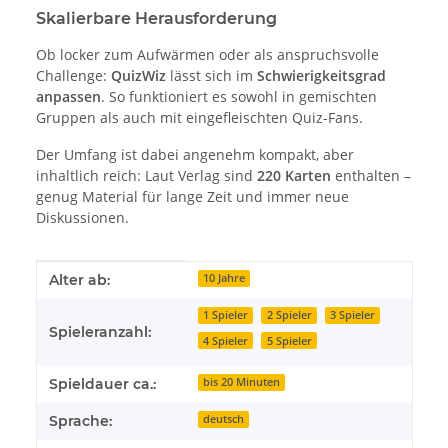
Skalierbare Herausforderung
Ob locker zum Aufwärmen oder als anspruchsvolle
Challenge:
QuizWiz
lässt sich im
Schwierigkeitsgrad
anpassen
. So funktioniert es sowohl in gemischten
Gruppen als auch mit eingefleischten Quiz-Fans.
Der Umfang ist dabei angenehm kompakt, aber
inhaltlich reich: Laut Verlag sind
220 Karten
enthalten –
genug Material für lange Zeit und immer neue
Diskussionen.
Produkteigenschaft
Wert
Alter ab:
10 Jahre
1 Spieler
2 Spieler
3 Spieler
Spieleranzahl:
4 Spieler
5 Spieler
Spieldauer ca.:
bis 20 Minuten
Sprache:
deutsch