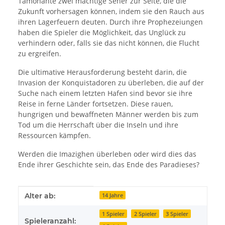
Tamonante zwei mächtige Seher zur Seite, die die
Zukunft vorhersagen können, indem sie den Rauch aus
ihren Lagerfeuern deuten. Durch ihre Prophezeiungen
haben die Spieler die Möglichkeit, das Unglück zu
verhindern oder, falls sie das nicht können, die Flucht
zu ergreifen.
Die ultimative Herausforderung besteht darin, die
Invasion der Konquistadoren zu überleben, die auf der
Suche nach einem letzten Hafen sind bevor sie ihre
Reise in ferne Länder fortsetzen. Diese rauen,
hungrigen und bewaffneten Männer werden bis zum
Tod um die Herrschaft über die Inseln und ihre
Ressourcen kämpfen.
Werden die Imazighen überleben oder wird dies das
Ende ihrer Geschichte sein, das Ende des Paradieses?
Produkteigenschaft
Wert
Alter ab:
14 Jahre
1 Spieler
2 Spieler
3 Spieler
Spieleranzahl: