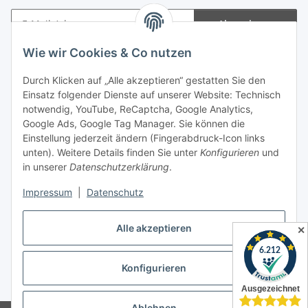
Abonnieren
Newsletter Abonnieren
Wie wir Cookies & Co nutzen
Informationen
Durch Klicken auf „Alle akzeptieren“ gestatten Sie den
Einsatz folgender Dienste auf unserer Website: Technisch
notwendig, YouTube, ReCaptcha, Google Analytics,
Gesetzliche Informationen
Google Ads, Google Tag Manager. Sie können die
Einstellung jederzeit ändern (Fingerabdruck-Icon links
Spieletreffs in Jülich & Umgebung
unten). Weitere Details finden Sie unter
Konfigurieren
und
in unserer
Datenschutzerklärung
.
Impressum
|
Datenschutz
Vertrag widerrufen
Alle akzeptieren
✕
Konfigurieren
* Alle Preise inkl. gesetzlicher USt., zzgl.
Versand
Ablehnen