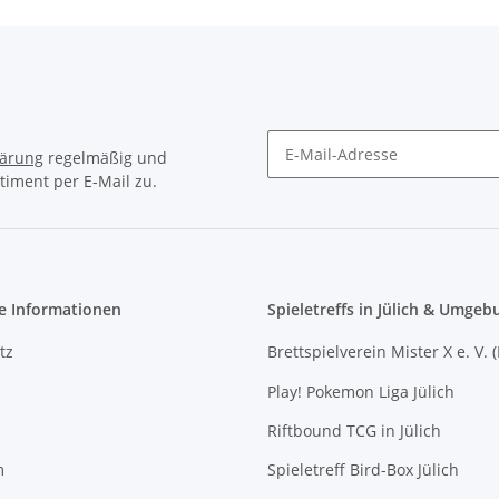
lärung
regelmäßig und
timent per E-Mail zu.
Newsletter Abonnieren
e Informationen
Spieletreffs in Jülich & Umgeb
tz
Brettspielverein Mister X e. V. 
Play! Pokemon Liga Jülich
Riftbound TCG in Jülich
m
Spieletreff Bird-Box Jülich