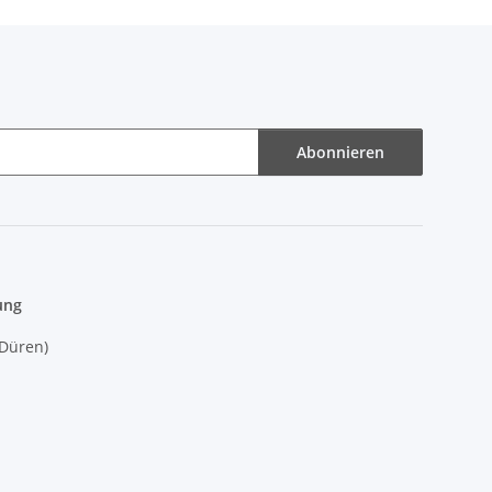
Abonnieren
ung
(Düren)