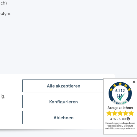
ich)
es4you
✕
Alle akzeptieren
.
Powered by
JTL-Shop
ig,
Konfigurieren
Ablehnen