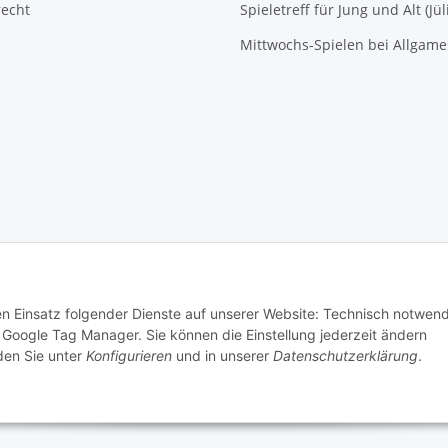
recht
Spieletreff für Jung und Alt (Jül
Mittwochs-Spielen bei Allgam
 von Patrick Enger
Brettspiele günstig online kaufen bei Allgames4you in Jülich
den Einsatz folgender Dienste auf unserer Website: Technisch notwend
Google Tag Manager. Sie können die Einstellung jederzeit ändern
nden Sie unter
Konfigurieren
und in unserer
Datenschutzerklärung
.