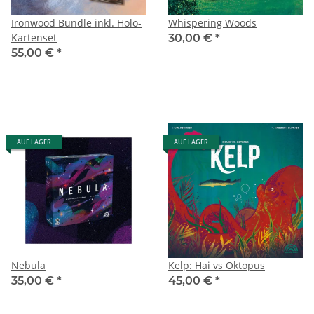
Ironwood Bundle inkl. Holo-
Whispering Woods
Kartenset
30,00 €
*
55,00 €
*
AUF LAGER
AUF LAGER
Nebula
Kelp: Hai vs Oktopus
35,00 €
*
45,00 €
*