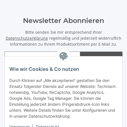
Newsletter Abonnieren
Bitte senden Sie mir entsprechend Ihrer
Datenschutzerklärung
regelmäßig und jederzeit widerruflich
Informationen zu Ihrem Produktsortiment per E-Mail zu.
Abonnieren
Newsletter Abonnieren
Wie wir Cookies & Co nutzen
Informationen
Durch Klicken auf „Alle akzeptieren“ gestatten Sie den
Einsatz folgender Dienste auf unserer Website: Technisch
notwendig, YouTube, ReCaptcha, Google Analytics,
Gesetzliche Informationen
Google Ads, Google Tag Manager. Sie können die
Einstellung jederzeit ändern (Fingerabdruck-Icon links
Spieletreffs in Jülich & Umgebung
unten). Weitere Details finden Sie unter
Konfigurieren
und
in unserer
Datenschutzerklärung
.
Impressum
|
Datenschutz