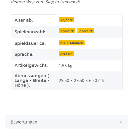
deinen Weg zum Sieg in Ironwood!
Produkteigenschaft
Wert
Alter ab:
12 Jahre
1 Spieler
2 Spieler
Spieleranzahl:
Spieldauer ca.:
bis 60 Minuten
Sprache:
deutsch
Artikelgewicht:
1,55
kg
Abmessungen (
29,50 × 29,50 × 6,50 cm
Länge × Breite ×
Höhe ):
Bewertungen