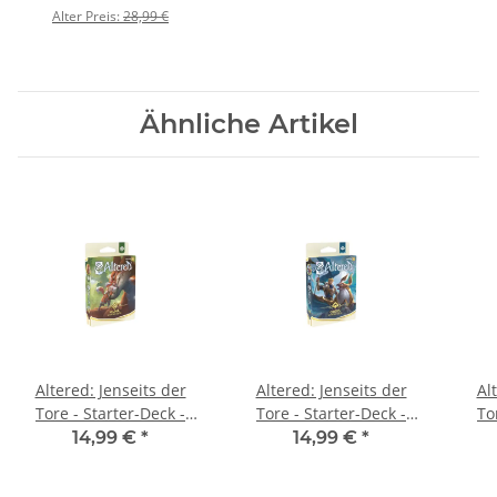
Booster Pack
Alter Preis:
28,99 €
Ähnliche Artikel
Altered: Jenseits der
Altered: Jenseits der
Al
Tore - Starter-Deck -
Tore - Starter-Deck -
To
Muna
Ordis
14,99 €
*
14,99 €
*