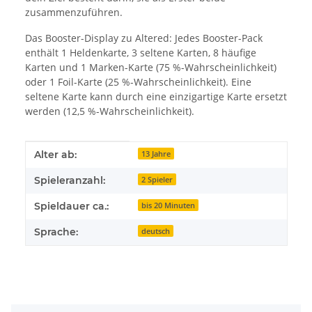
zusammenzuführen.
Das Booster-Display zu Altered: Jedes Booster-Pack
enthält 1 Heldenkarte, 3 seltene Karten, 8 häufige
Karten und 1 Marken-Karte (75 %-Wahrscheinlichkeit)
oder 1 Foil-Karte (25 %-Wahrscheinlichkeit). Eine
seltene Karte kann durch eine einzigartige Karte ersetzt
werden (12,5 %-Wahrscheinlichkeit).
Produkteigenschaft
Wert
Alter ab:
13 Jahre
Spieleranzahl:
2 Spieler
Spieldauer ca.:
bis 20 Minuten
Sprache:
deutsch