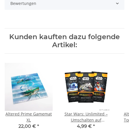
Bewertungen
Kunden kauften dazu folgende
Artikel:
Altered Prime Gamemat
Star Wars: Unlimited –
Al
XL
Umschalten auf
To
Lichtgeschwindigkeit 1
22,00 €
*
4,99 €
*