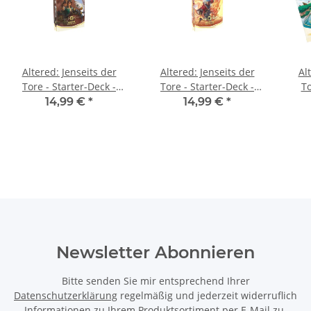
Altered: Jenseits der
Altered: Jenseits der
Al
Tore - Starter-Deck -
Tore - Starter-Deck -
To
Axiom
Bravos
14,99 €
*
14,99 €
*
Newsletter Abonnieren
Bitte senden Sie mir entsprechend Ihrer
Datenschutzerklärung
regelmäßig und jederzeit widerruflich
Informationen zu Ihrem Produktsortiment per E-Mail zu.