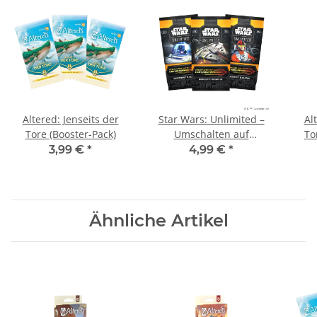
Altered: Jenseits der
Star Wars: Unlimited –
Al
Tore (Booster-Pack)
Umschalten auf
To
Lichtgeschwindigkeit 1
3,99 €
*
4,99 €
*
Booster Pack
Ähnliche Artikel