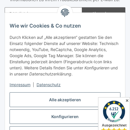
Abonnieren
Newsletter Abonnieren
Wie wir Cookies & Co nutzen
Informationen
Durch Klicken auf „Alle akzeptieren“ gestatten Sie den
Einsatz folgender Dienste auf unserer Website: Technisch
notwendig, YouTube, ReCaptcha, Google Analytics,
Gesetzliche Informationen
Google Ads, Google Tag Manager. Sie können die
Einstellung jederzeit ändern (Fingerabdruck-Icon links
Spieletreffs in Jülich & Umgebung
unten). Weitere Details finden Sie unter
Konfigurieren
und
in unserer
Datenschutzerklärung
.
Impressum
|
Datenschutz
Vertrag widerrufen
Alle akzeptieren
✕
Konfigurieren
* Alle Preise inkl. gesetzlicher USt., zzgl.
Versand