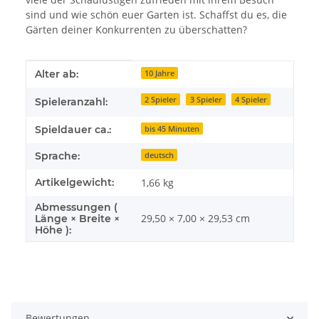
sind und wie schön euer Garten ist. Schaffst du es, die
Gärten deiner Konkurrenten zu überschatten?
Produkteigenschaft
Wert
Alter ab:
10 Jahre
2 Spieler
3 Spieler
4 Spieler
Spieleranzahl:
Spieldauer ca.:
bis 45 Minuten
Sprache:
deutsch
Artikelgewicht:
1,66
kg
Abmessungen (
29,50 × 7,00 × 29,53 cm
Länge × Breite ×
Höhe ):
Bewertungen