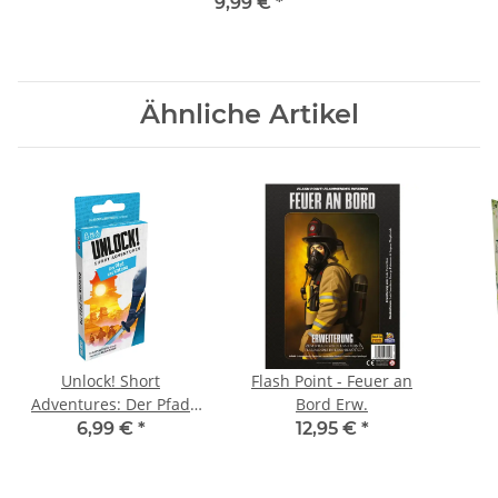
9,99 €
*
Ähnliche Artikel
Unlock! Short
Flash Point - Feuer an
Adventures: Der Pfad
Bord Erw.
des Katana
6,99 €
*
12,95 €
*