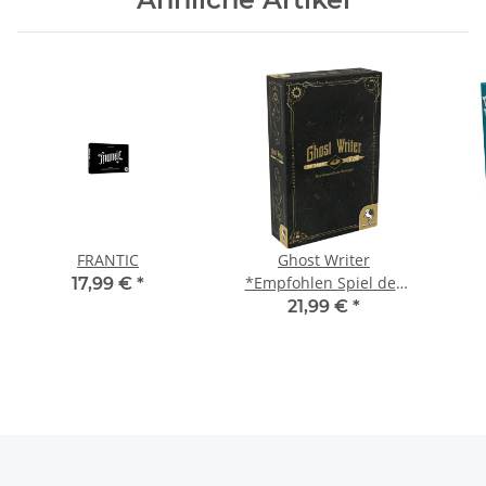
FRANTIC
Ghost Writer
*Empfohlen Spiel des
17,99 €
*
Jahres 2024*
21,99 €
*