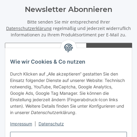
Newsletter Abonnieren
Bitte senden Sie mir entsprechend Ihrer
Datenschutzerklärung
regelmäßig und jederzeit widerruflich
Informationen zu Ihrem Produktsortiment per E-Mail zu.
Abonnieren
Newsletter Abonnieren
Wie wir Cookies & Co nutzen
Informationen
Durch Klicken auf „Alle akzeptieren“ gestatten Sie den
Einsatz folgender Dienste auf unserer Website: Technisch
notwendig, YouTube, ReCaptcha, Google Analytics,
Gesetzliche Informationen
Google Ads, Google Tag Manager. Sie können die
Einstellung jederzeit ändern (Fingerabdruck-Icon links
Spieletreffs in Jülich & Umgebung
unten). Weitere Details finden Sie unter
Konfigurieren
und
in unserer
Datenschutzerklärung
.
Impressum
|
Datenschutz
Vertrag widerrufen