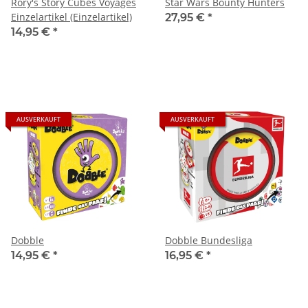
Rory's Story Cubes Voyages
Star Wars Bounty Hunters
Einzelartikel (Einzelartikel)
27,95 €
*
14,95 €
*
AUSVERKAUFT
AUSVERKAUFT
Dobble
Dobble Bundesliga
14,95 €
*
16,95 €
*