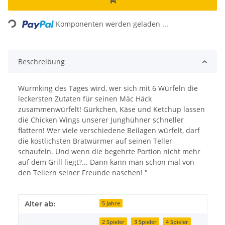
Loading...
Komponenten werden geladen ...
Beschreibung
Wurmking des Tages wird, wer sich mit 6 Würfeln die
leckersten Zutaten für seinen Mäc Häck
zusammenwürfelt! Gürkchen, Käse und Ketchup lassen
die Chicken Wings unserer Junghühner schneller
flattern! Wer viele verschiedene Beilagen würfelt, darf
die köstlichsten Bratwürmer auf seinen Teller
schaufeln. Und wenn die begehrte Portion nicht mehr
auf dem Grill liegt?... Dann kann man schon mal von
den Tellern seiner Freunde naschen! "
Produkteigenschaft
Wert
Alter ab:
5 Jahre
2 Spieler
3 Spieler
4 Spieler