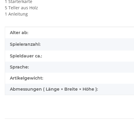
1 Starterkarte
5 Teller aus Holz
1 Anleitung
Produkteigenschaft
Wert
Alter ab:
Spieleranzahl:
Spieldauer ca.:
Sprache:
Artikelgewicht:
Abmessungen ( Länge × Breite × Höhe ):