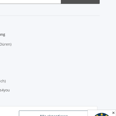
ung
(Düren)
ich)
es4you
✕