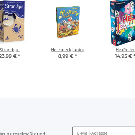
Strandgut
Heckmeck Junior
HexRoller
23,99 €
*
8,99 €
*
14,95 €
lärung
regelmäßig und