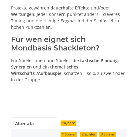
Projekte gewähren
dauerhafte Effekte
und/oder
Wertungen
. Jeder Konzern punktet anders – cleveres
Timing und die richtige
Engine
sind der Schlüssel zu
hohen Punktzahlen.
Für wen eignet sich
Mondbasis Shackleton?
Für Spielerinnen und Spieler, die
taktische Planung
,
Synergien
und ein
thematisches
Wirtschafts-/Aufbauspiel
schätzen – solo, zu zweit oder
in der Gruppe.
Produkteigenschaft
Wert
Alter ab:
14 Jahre
1 Spieler
2 Spieler
3 Spieler