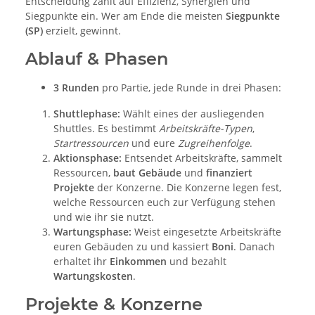
Entscheidung zahlt auf Effizienz, Synergien und
Siegpunkte ein. Wer am Ende die meisten
Siegpunkte
(SP)
erzielt, gewinnt.
Ablauf & Phasen
3 Runden
pro Partie, jede Runde in drei Phasen:
Shuttlephase:
Wählt eines der ausliegenden
Shuttles. Es bestimmt
Arbeitskräfte-Typen
,
Startressourcen
und eure
Zugreihenfolge
.
Aktionsphase:
Entsendet Arbeitskräfte, sammelt
Ressourcen,
baut Gebäude
und
finanziert
Projekte
der Konzerne. Die Konzerne legen fest,
welche Ressourcen euch zur Verfügung stehen
und wie ihr sie nutzt.
Wartungsphase:
Weist eingesetzte Arbeitskräfte
euren Gebäuden zu und kassiert
Boni
. Danach
erhaltet ihr
Einkommen
und bezahlt
Wartungskosten
.
Projekte & Konzerne