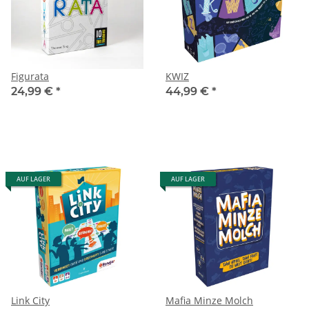
Figurata
KWIZ
24,99 €
*
44,99 €
*
AUF LAGER
AUF LAGER
Link City
Mafia Minze Molch