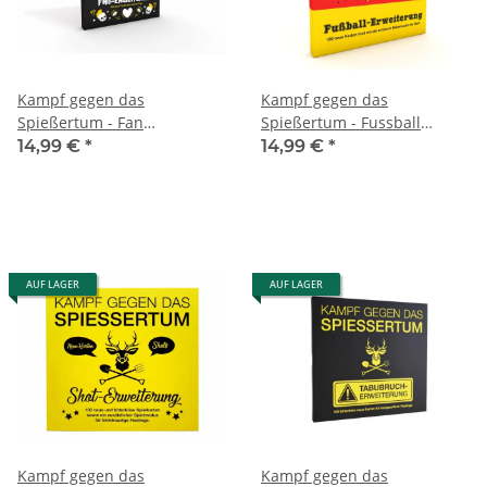
Kampf gegen das
Kampf gegen das
Spießertum - Fan
Spießertum - Fussball
Erweiterung
Erweiterung
14,99 €
*
14,99 €
*
AUF LAGER
AUF LAGER
Kampf gegen das
Kampf gegen das