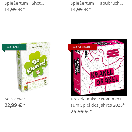
Spießertum - Shot
Spießertum - Tabubruch
Erweiterung
Erweiterung
14,99 €
*
14,99 €
*
AUF LAGER
AUSVERKAUFT
So Kleever!
Krakel-Orakel *Nominiert
zum Spiel des Jahres 2025*
22,99 €
*
24,99 €
*