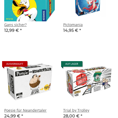
Gans sicher?
Pictomania
12,99 €
*
14,95 €
*
AUSVERKAUFT
AUF LAGER
Poesie für Neandertaler
Trial by Trolley
24,99 €
*
28,00 €
*