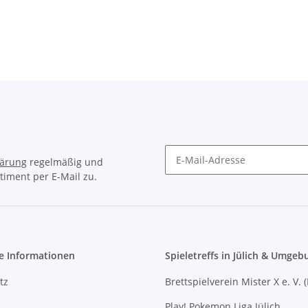
lärung
regelmäßig und
timent per E-Mail zu.
Newsletter Abonnieren
e Informationen
Spieletreffs in Jülich & Umgeb
tz
Brettspielverein Mister X e. V. 
Play! Pokemon Liga Jülich