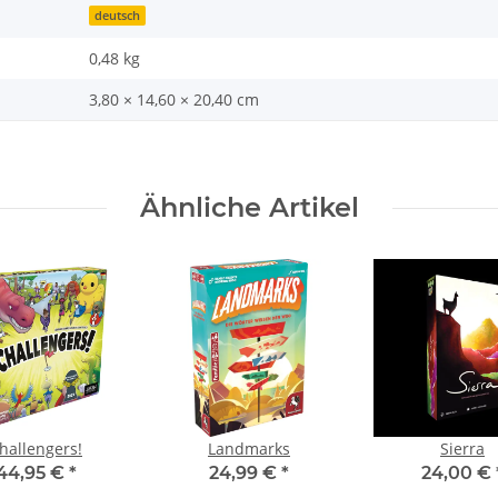
deutsch
0,48
kg
3,80 × 14,60 × 20,40 cm
Ähnliche Artikel
hallengers!
Landmarks
Sierra
44,95 €
*
24,99 €
*
24,00 €