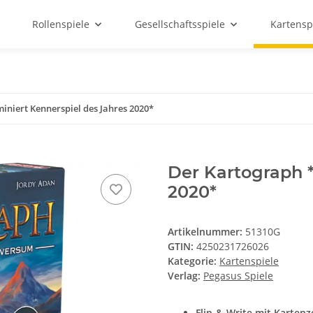
Rollenspiele
Gesellschaftsspiele
Kartensp
niert Kennerspiel des Jahres 2020*
Der Kartograph 
2020*
Artikelnummer:
51310G
GTIN:
4250231726026
Kategorie:
Kartenspiele
Verlag:
Pegasus Spiele
Flip-&-Write mit Kartenz