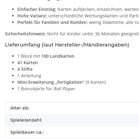
Einfacher Einstieg:
Karten aufdecken, einzeichnen, werten –
Hohe Varianz:
unterschiedliche Wertungskarten und Parti
Perfekt für Familien und Runden:
wenig Downtime, alle sin
Sicherheitshinweis:
Nicht für Kinder unter 36 Monaten geeignet 
Lieferumfang (laut Hersteller-/Händlerangaben)
1 Block mit
100 Landkarten
41 Karten
4 Stifte
1 Anleitung
Mini-Erweiterung „Fertigkeiten“
(9 Karten)
1 Bonuskarte für
Roll Player
Produkteigenschaft
Wert
Alter ab:
Spieleranzahl:
Spieldauer ca.: