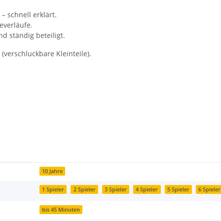
 schnell erklärt.
everläufe.
d ständig beteiligt.
(verschluckbare Kleinteile).
10 Jahre
1 Spieler
2 Spieler
3 Spieler
4 Spieler
5 Spieler
6 Spieler
bis 45 Minuten