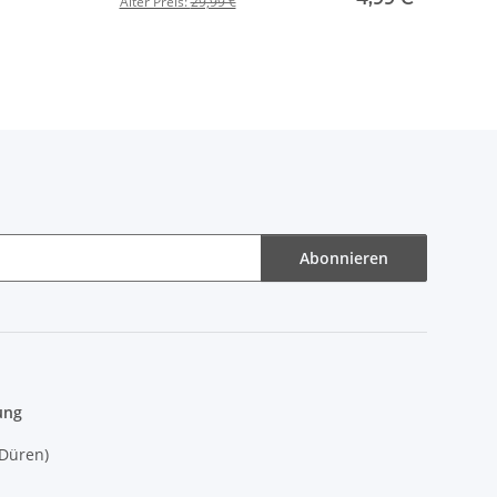
Alter Preis:
29,99 €
Abonnieren
ung
(Düren)