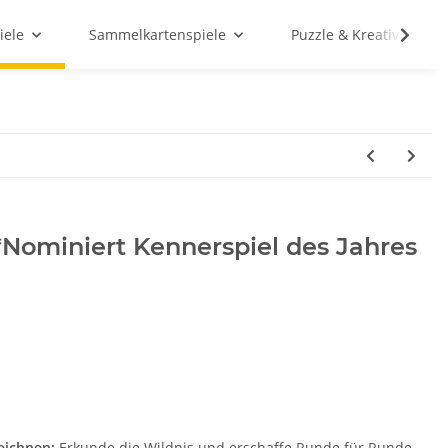
iele
Sammelkartenspiele
Puzzle & Kreativ
*Nominiert Kennerspiel des Jahres
eichnen:
Erkunde die Wildnis und erschaffe Runde für Runde