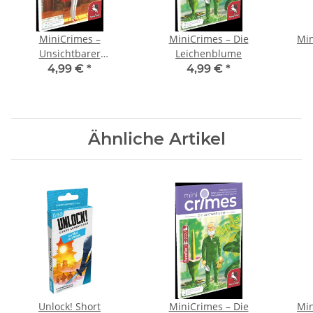
MiniCrimes –
MiniCrimes – Die
Min
Unsichtbarer
Leichenblume
Eindringling
4,99 €
*
4,99 €
*
Ähnliche Artikel
Unlock! Short
MiniCrimes – Die
Min