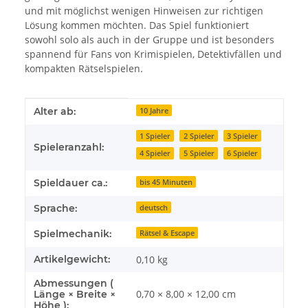
und mit möglichst wenigen Hinweisen zur richtigen
Lösung kommen möchten. Das Spiel funktioniert
sowohl solo als auch in der Gruppe und ist besonders
spannend für Fans von Krimispielen, Detektivfällen und
kompakten Rätselspielen.
Produkteigenschaft
Wert
Alter ab:
10 Jahre
1 Spieler
2 Spieler
3 Spieler
Spieleranzahl:
4 Spieler
5 Spieler
6 Spieler
Spieldauer ca.:
bis 45 Minuten
Sprache:
deutsch
Spielmechanik:
Rätsel & Escape
Artikelgewicht:
0,10
kg
Abmessungen (
0,70 × 8,00 × 12,00 cm
Länge × Breite ×
Höhe ):