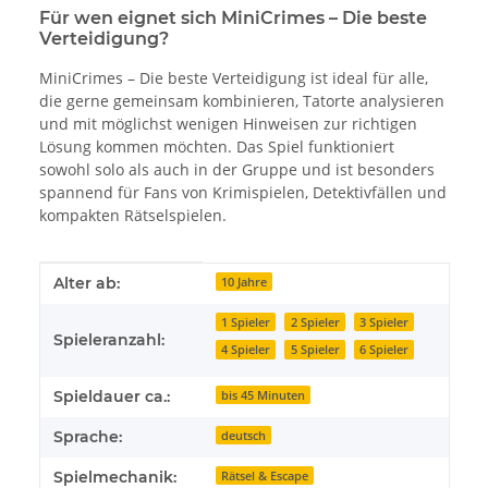
Für wen eignet sich MiniCrimes – Die beste
Verteidigung?
MiniCrimes – Die beste Verteidigung ist ideal für alle,
die gerne gemeinsam kombinieren, Tatorte analysieren
und mit möglichst wenigen Hinweisen zur richtigen
Lösung kommen möchten. Das Spiel funktioniert
sowohl solo als auch in der Gruppe und ist besonders
spannend für Fans von Krimispielen, Detektivfällen und
kompakten Rätselspielen.
Produkteigenschaft
Wert
Alter ab:
10 Jahre
1 Spieler
2 Spieler
3 Spieler
Spieleranzahl:
4 Spieler
5 Spieler
6 Spieler
Spieldauer ca.:
bis 45 Minuten
Sprache:
deutsch
Spielmechanik:
Rätsel & Escape