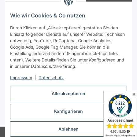
Abonnieren
Newsletter Abonnieren
Wie wir Cookies & Co nutzen
Informationen
Durch Klicken auf „Alle akzeptieren“ gestatten Sie den
Einsatz folgender Dienste auf unserer Website: Technisch
notwendig, YouTube, ReCaptcha, Google Analytics,
Gesetzliche Informationen
Google Ads, Google Tag Manager. Sie können die
Einstellung jederzeit ändern (Fingerabdruck-Icon links
Spieletreffs in Jülich & Umgebung
unten). Weitere Details finden Sie unter
Konfigurieren
und
in unserer
Datenschutzerklärung
.
Impressum
|
Datenschutz
Vertrag widerrufen
Alle akzeptieren
✕
Konfigurieren
* Alle Preise inkl. gesetzlicher USt., zzgl.
Versand
Ablehnen
© Allgames4you - Brettspielfachhandel von Patrick Enger
Brettspiele